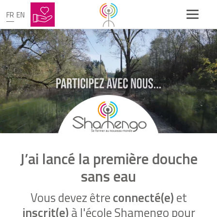
FR
EN
J’ai lancé la première douche
sans eau
Vous devez être
connecté(e)
et
inscrit(e)
à l'école Shamengo pour