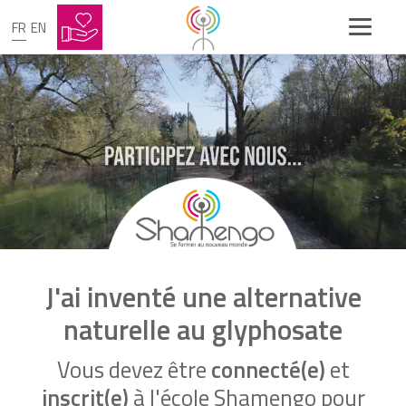
FR
EN
J'ai inventé une alternative
naturelle au glyphosate
Vous devez être
connecté(e)
et
inscrit(e)
à l'école Shamengo pour