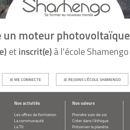
té un moteur photovoltaïq
e)
et
inscrit(e)
à l'école Shamengo 
JE ME CONNECTE
JE REJOINS L'ÉCOLE SHAMENGO
Nos activités
Nos valeurs
Les offres de formation
Prendre soin de soi
La communauté
Créer dans l’éthique
La TV
Préserver la planète