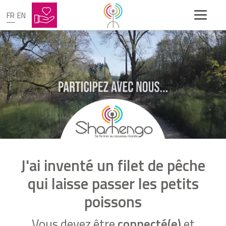
FR
EN
J'ai inventé un filet de pêche
qui laisse passer les petits
poissons
Vous devez être
connecté(e)
et