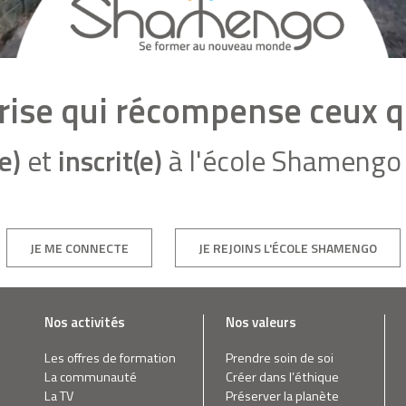
eprise qui récompense ceux qu
e)
et
inscrit(e)
à l'école Shamengo 
JE ME CONNECTE
JE REJOINS L'ÉCOLE SHAMENGO
Nos activités
Nos valeurs
Les offres de formation
Prendre soin de soi
La communauté
Créer dans l’éthique
La TV
Préserver la planète