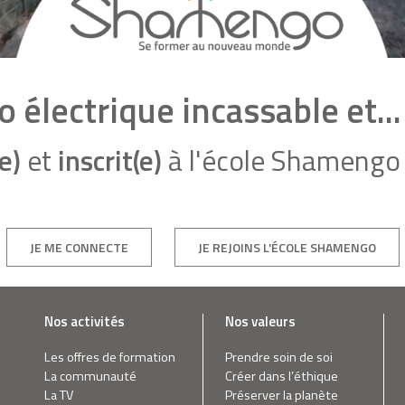
lo électrique incassable et...
e)
et
inscrit(e)
à l'école Shamengo 
JE ME CONNECTE
JE REJOINS L'ÉCOLE SHAMENGO
Nos activités
Nos valeurs
Les offres de formation
Prendre soin de soi
La communauté
Créer dans l’éthique
La TV
Préserver la planète