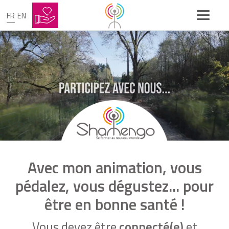
FR
EN
Avec mon animation, vous
pédalez, vous dégustez... pour
être en bonne santé !
Vous devez être
connecté(e)
et