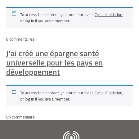
vie
des
To access this content, you must purchase
Cycle d’initiation
,
paysans
or
log in
if you are a member.
africains
les
plus
sur
8 commentaires
pauvres
J’ai
J’ai créé une épargne santé
créé
l’agriculture
universelle pour les pays en
en
développement
sac
To access this content, you must purchase
Cycle d’initiation
,
or
log in
if you are a member.
sur
Un commentaire
J’ai
créé
une