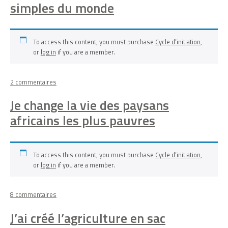
simples du monde
To access this content, you must purchase
Cycle d’initiation
,
or
log in
if you are a member.
sur
2 commentaires
J’ai
Je change la vie des paysans
créé
les
africains les plus pauvres
toilettes
les
plus
simples
To access this content, you must purchase
Cycle d’initiation
,
du
or
log in
if you are a member.
monde
sur
8 commentaires
Je
J’ai créé l’agriculture en sac
change
la