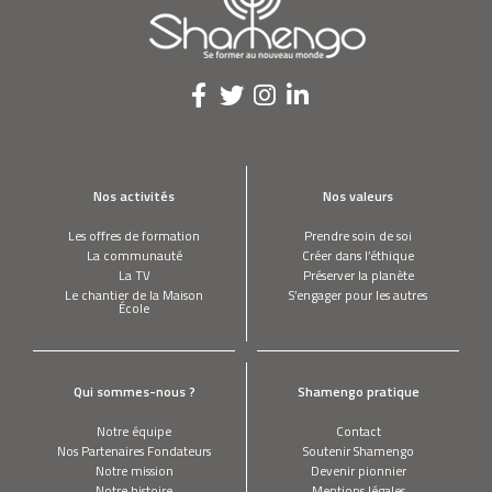
épargne
santé
universelle
pour
les
pays
en
développement
Nos activités
Nos valeurs
Les offres de formation
Prendre soin de soi
La communauté
Créer dans l’éthique
La TV
Préserver la planète
Le chantier de la Maison
S’engager pour les autres
École
Qui sommes-nous ?
Shamengo pratique
Notre équipe
Contact
Nos Partenaires Fondateurs
Soutenir Shamengo
Notre mission
Devenir pionnier
Notre histoire
Mentions légales