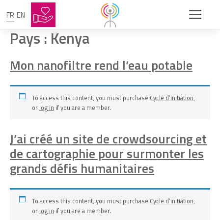
FR
EN
Pays :
Kenya
Mon nanofiltre rend l’eau potable
To access this content, you must purchase
Cycle d’initiation
,
or
log in
if you are a member.
J’ai créé un site de crowdsourcing et
de cartographie pour surmonter les
grands défis humanitaires
To access this content, you must purchase
Cycle d’initiation
,
or
log in
if you are a member.