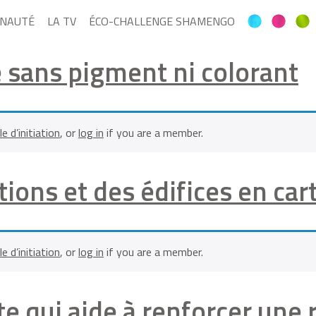
NAUTÉ
LA TV
ÉCO-CHALLENGE SHAMENGO
ré sans pigment ni colorant
le d’initiation
, or
log in
if you are a member.
tions et des édifices en car
le d’initiation
, or
log in
if you are a member.
tte qui aide à renforcer un