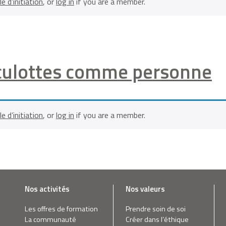
le d’initiation
, or
log in
if you are a member.
s culottes comme personne
le d’initiation
, or
log in
if you are a member.
Nos activités
Nos valeurs
Les offres de formation
Prendre soin de soi
La communauté
Créer dans l’éthique