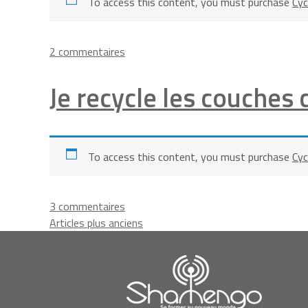
To access this content, you must purchase
Cyc
vieux
vêtements
sur
2 commentaires
J’ai
créé
Je recycle les couche
un
langage
universel
pour
To access this content, you must purchase
Cyc
les
sourds
et
sur
3 commentaires
muets
Navigation
Je
Articles plus anciens
recycle
des
les
couches
articles
culottes
comme