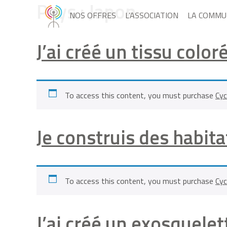
Pays :
Japon
NOS OFFRES
L’ASSOCIATION
LA COMMU
J’ai créé un tissu colo
To access this content, you must purchase
Cyc
Je construis des habita
To access this content, you must purchase
Cyc
J’ai créé un exosquele