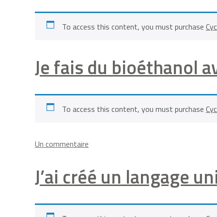
les
cristaux
To access this content, you must purchase
Cyc
que
je
forme
Je fais du bioéthanol 
To access this content, you must purchase
Cyc
sur
Un commentaire
Je
fais
J’ai créé un langage un
du
bioéthanol
avec
vos