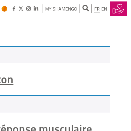
MY SHAMENGO
FR
EN
ton
e réponse musculaire