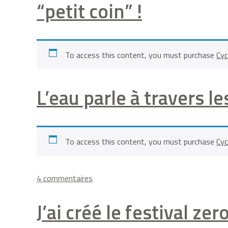
“petit coin” !
To access this content, you must purchase
Cyc
L’eau parle à travers l
To access this content, you must purchase
Cyc
sur
4 commentaires
L’eau
parle
J’ai créé le festival ze
à
travers