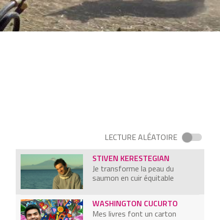
BARTHÉLÉMY DOMINICI
J'installe des poubelles en mer
NEK CHAND
J’ai créé la plus grande oeuvre
d'art au monde, à partir d’objets
recyclés
HEATH NASH
je transforme vos bouteilles de
lait en luminaire design
LECTURE ALÉATOIRE
STIVEN KERESTEGIAN
Je transforme la peau du
saumon en cuir équitable
WASHINGTON CUCURTO
Mes livres font un carton