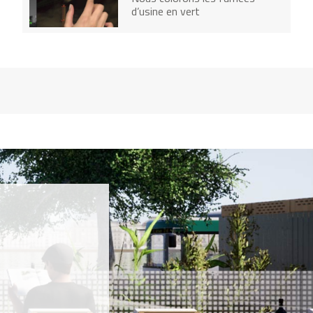
d’usine en vert
SOLEDAD PINERO MISA
Les jouets que je conseille aux
enfants ne sont pas fabriqués
par d’autres enfants
NINA RAEBER
Je transforme des sacs de
nourriture à poissons en cabas
très chics
SPENCER TUNICK
je photographie des milliers de
personnes nues
JAN PETER BERGKVIST
J'ai co-créé la première chaine
d'éco-hôtels
RUSKIG