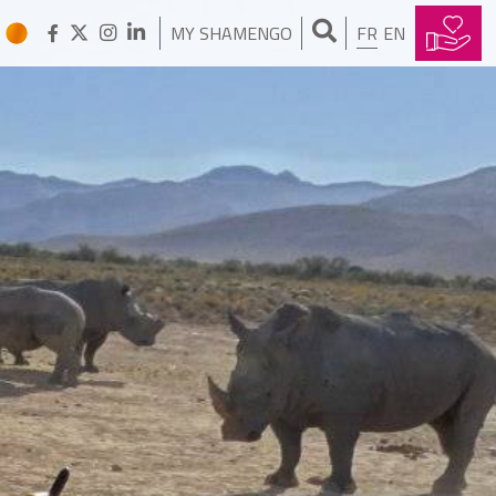
MY SHAMENGO
FR
EN
AURELIA WOLF
J’ai créé une machine open
source pour faire des teintures
naturelles
WONG MUN SUMM
J’ai doublé la surface d’un jardin
en construisant un hôtel
SALOMON RAYDAN
J'ai créé la banque des pauvres
LENTE ROODE
J’aide les guépards à se
reproduire
KANTA HANI
J'ai créé le festival zero déchet