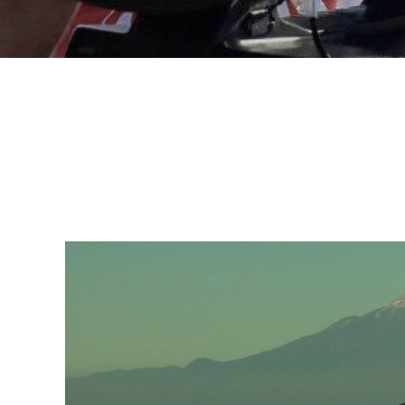
Benoit Trouvé - Midipile