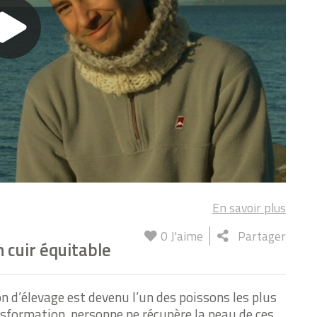
En savoir plus
0
J'aime
Partager
 cuir équitable
 d’élevage est devenu l’un des poissons les plus
formation, personne ne récupère la peau de ces