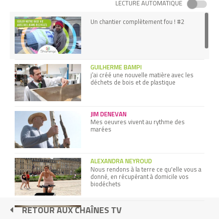
LECTURE AUTOMATIQUE
Un chantier complètement fou ! #2
GUILHERME BAMPI
j’ai créé une nouvelle matière avec les
déchets de bois et de plastique
JIM DENEVAN
Mes oeuvres vivent au rythme des
marées
ALEXANDRA NEYROUD
Nous rendons à la terre ce qu'elle vous a
donné, en récupérant à domicile vos
biodéchets
RETOUR AUX CHAÎNES TV
Atelier Se loger avec les lycéens de
François Mauriac