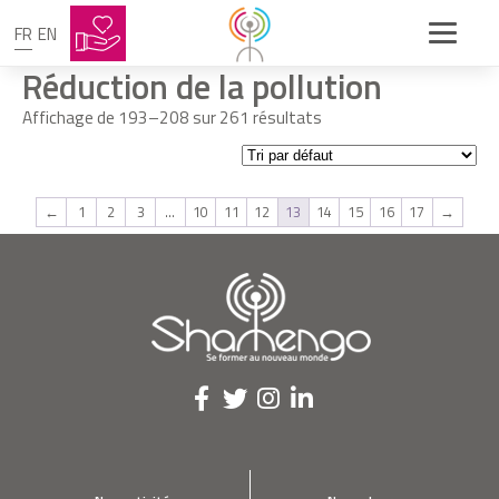
FR
EN
Réduction de la pollution
Affichage de 193–208 sur 261 résultats
←
1
2
3
…
10
11
12
13
14
15
16
17
→