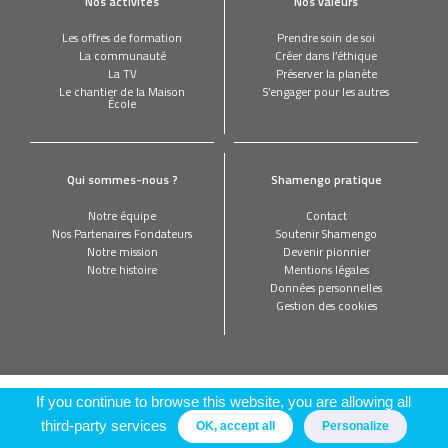
Nos activités
Nos valeurs
Les offres de formation
Prendre soin de soi
La communauté
Créer dans l’éthique
La TV
Préserver la planète
Le chantier de la Maison
S’engager pour les autres
École
Qui sommes-nous ?
Shamengo pratique
Notre équipe
Contact
Nos Partenaires Fondateurs
Soutenir Shamengo
Notre mission
Devenir pionnier
Notre histoire
Mentions légales
Données personnelles
Gestion des cookies
If you continue to browse this website, you are allowing all
third-party services
OK, accept all
Personalize