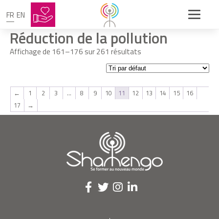
FR
EN
Réduction de la pollution
Affichage de 161–176 sur 261 résultats
←
1
2
3
…
8
9
10
11
12
13
14
15
16
17
→