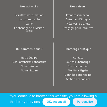
Nos activités
Nos valeurs
Les offres de formation
Prendre soin de soi
La communauté
Créer dans l’éthique
La TV
Préserver la planète
Le chantier de la Maison
S’engager pour les autres
École
Qui sommes-nous ?
Shamengo pratique
Notre équipe
Contact
Nos Partenaires Fondateurs
Soutenir Shamengo
Notre mission
Devenir pionnier
Notre histoire
Mentions légales
Données personnelles
Gestion des cookies
If you continue to browse this website, you are allowing all
third-party services
OK, accept all
Personalize