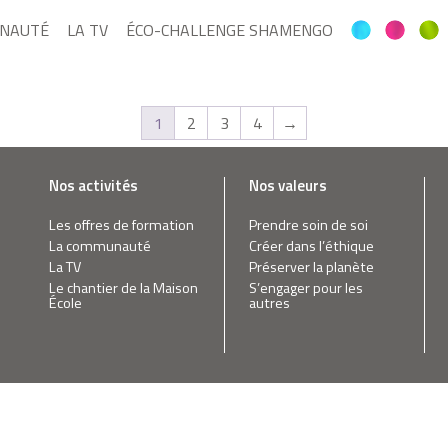
NAUTÉ
LA TV
ÉCO-CHALLENGE SHAMENGO
1
2
3
4
→
Nos activités
Nos valeurs
Les offres de formation
Prendre soin de soi
La communauté
Créer dans l’éthique
La TV
Préserver la planète
Le chantier de la Maison
S’engager pour les
École
autres