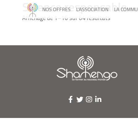
Science responsable
NOS OFFRES
L’ASSOCIATION
LA COMMU
Affichage de 1–16 sur 64 résultats