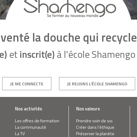
inventé la douche qui recycle
e)
et
inscrit(e)
à l'école Shamengo 
JE ME CONNECTE
JE REJOINS L'ÉCOLE SHAMENGO
Nos activités
Nos valeurs
Les offres de formation
Prendre soin de soi
La communauté
Créer dans l’éthique
La TV
Préserver la planète