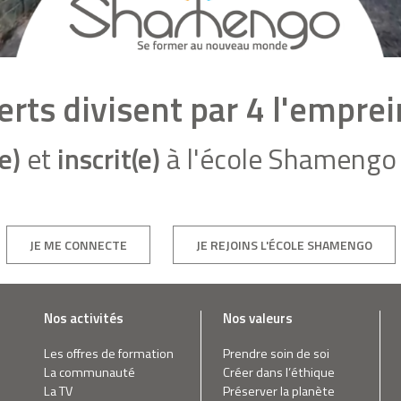
rts divisent par 4 l'empre
e)
et
inscrit(e)
à l'école Shamengo 
JE ME CONNECTE
JE REJOINS L'ÉCOLE SHAMENGO
Nos activités
Nos valeurs
Les offres de formation
Prendre soin de soi
La communauté
Créer dans l’éthique
La TV
Préserver la planète