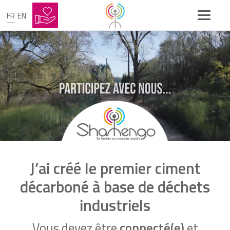
FR
EN
J’ai créé le premier ciment
décarboné à base de déchets
industriels
Vous devez être
connecté(e)
et