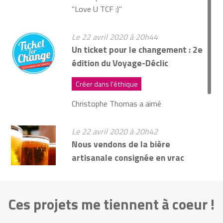
"Love U TCF :)"
Le 22 avril 2020 à 20h44
Un ticket pour le changement : 2e
édition du Voyage-Déclic
Créer dans l'éthique
Christophe Thomas
a aimé
Le 22 avril 2020 à 20h42
Nous vendons de la bière
artisanale consignée en vrac
Créer dans l'éthique
Christophe Thomas
a aimé
Ces projets me tiennent à coeur !