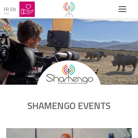
FR
EN
SHAMENGO EVENTS
videoIfvcf9ErDbE