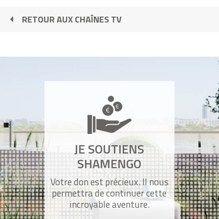
activités de la vie quotidienne
RETOUR AUX CHAÎNES TV
Greentour avec les éco-délégués du
lycée François Mauriac
Trailer de l'atelier shamengo
Introduction pour Booster son
JE SOUTIENS
écocitoyenneté
SHAMENGO
Votre don est précieux. Il nous
Atelier Se loger avec les lycéens de
permettra de continuer cette
François Mauriac
incroyable aventure.