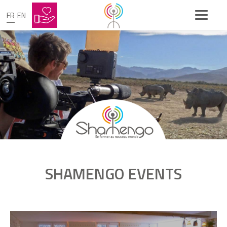
FR
EN
SHAMENGO EVENTS
videoIfvcf9ErDbE