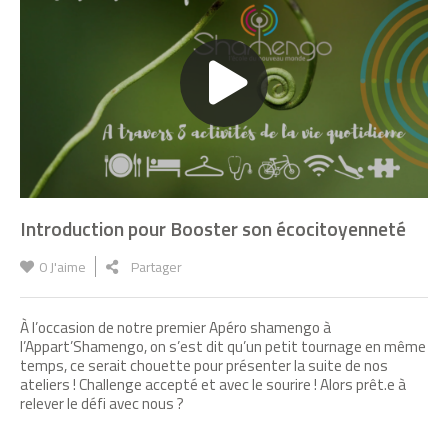
Video of eco-delegates from High School
François Mauriac
Présentation des éco-délégués du
module Se loger
Booster son écocitoyenneté à travers 8
Introduction pour Booster son écocitoyenneté
activités de la vie quotidienne
0
J'aime
Partager
Greentour avec les éco-délégués du
À l’occasion de notre premier Apéro shamengo à
lycée François Mauriac
l’Appart’Shamengo, on s’est dit qu’un petit tournage en même
temps, ce serait chouette pour présenter la suite de nos
ateliers ! Challenge accepté et avec le sourire ! Alors prêt.e à
relever le défi avec nous ?
Trailer de l'atelier shamengo