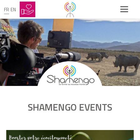
FR
EN
Une dalle de chaux liège pour vos vieilles
bâtisses
Accompagnement COS CREPSE
Codis Investigation: De l'éthique sur
l'étiquette
SHAMENGO EVENTS
À la découverte des innovations durables
pour éco-rénover le foncier de la
Nouvelle-Aquitaine
videoIfvcf9ErDbE