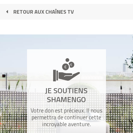
Shamengo (promo Bo.No.Bo)
RETOUR AUX CHAÎNES TV
Bordeaux, 50 nuances de vert
Présentation de l'école Shamengo
Le kit d'initiation de l'école Shamengo par
JE SOUTIENS
"Salut les Bichons"
SHAMENGO
Votre don est précieux. Il nous
" Shamengo, vous connaissez ? "
permettra de continuer cette
incroyable aventure.