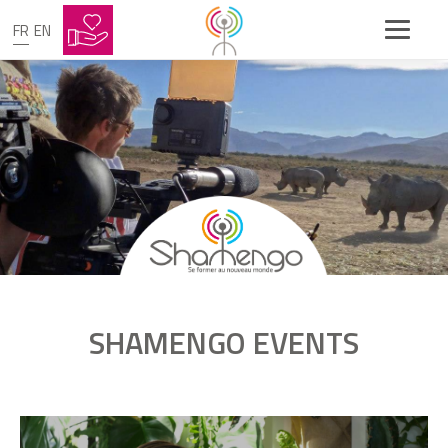
François Mauriac
FR
EN
Présentation des éco-délégués du
module Se loger
Booster son écocitoyenneté à travers 8
activités de la vie quotidienne
Greentour avec les éco-délégués du
lycée François Mauriac
SHAMENGO EVENTS
Trailer de l'atelier shamengo
videoIfvcf9ErDbE