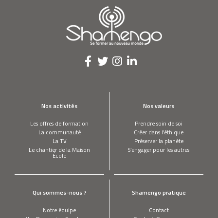
Clip Villa Shamengo à Bordeaux
La Nuit du Clean Tag
Nos activités
Nos valeurs
ESD & Ecole de Condé - Projet Peinture
végétale pour Villa Shamengo
Les offres de formation
Prendre soin de soi
La communauté
Créer dans l’éthique
La TV
Préserver la planète
Le chantier de la Maison
S’engager pour les autres
ESD & Ecole de Condé - Projet Bistrot
École
pour Villa Shamengo
Qui sommes-nous ?
Shamengo pratique
ESD & Ecole de Condé - Projet Make&Go
pour Villa Shamengo
Notre équipe
Contact