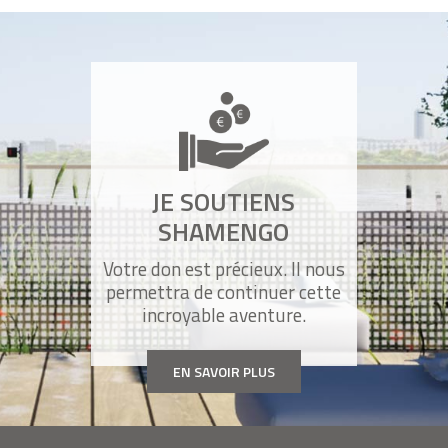
l'innovation SNCF Réseau
Pose des barrières du chantier Villa
Shamengo
Pose de la "première pierre" de la villa
JE SOUTIENS
Shamengo
SHAMENGO
Votre don est précieux. Il nous
Une première mondiale
permettra de continuer cette
incroyable aventure.
EN SAVOIR PLUS
Clip Villa Shamengo COP 21