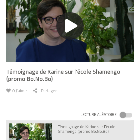
Introduction pour Booster son
écocitoyenneté
Atelier Se loger avec les lycéens de
François Mauriac
Atelier écocitoyen au Lycée François
Témoignage de Karine sur l'école Shamengo
Mauriac
(promo Bo.No.Bo)
0
J'aime
Partager
Témoignage de Caroline sur l'école
Shamengo (promo Abeille)
LECTURE ALÉATOIRE
Témoignage de Karine sur l'école
Shamengo (promo Bo.No.Bo)