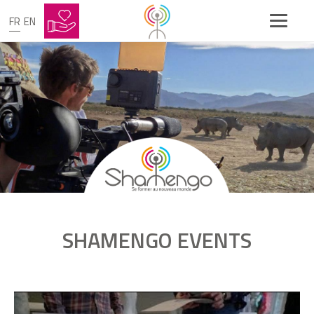
"Salut les Bichons"
FR
EN
" Shamengo, vous connaissez ? "
Ateliers DIY avec les Ambassadeurs de
l'innovation SNCF Réseau
Pose des barrières du chantier Villa
Shamengo
SHAMENGO EVENTS
Pose de la "première pierre" de la villa
Shamengo
videoIfvcf9ErDbE