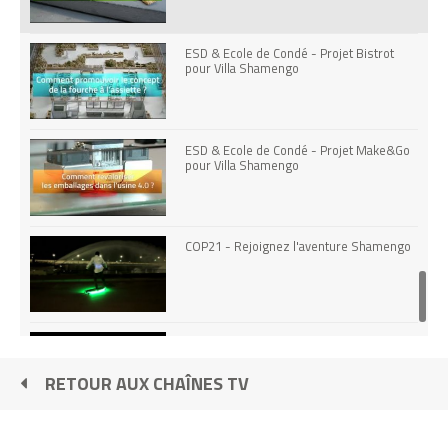
ESD & Ecole de Condé - Projet Bistrot
pour Villa Shamengo
ESD & Ecole de Condé - Projet Make&Go
pour Villa Shamengo
COP21 - Rejoignez l'aventure Shamengo
We are Happy from Paris by Newmanity -
Journée internationale du bonheur du 20
mars
RETOUR AUX CHAÎNES TV