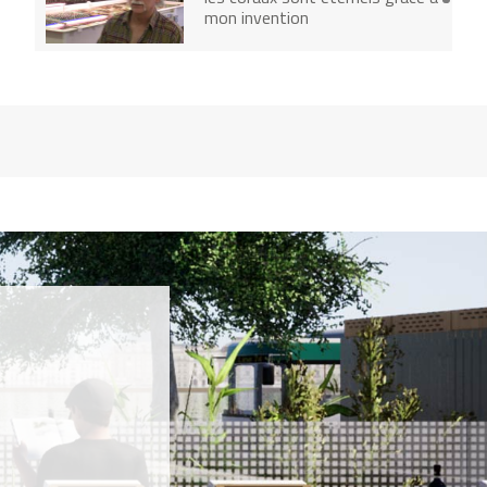
mon invention
PILGRIM BEART
Je vous aide à économiser votre
électricité
RAINER NOLVAK
J’ai créé le Clean up Day
TOBIAS LEENAERT
J’ai converti ma ville au
végétarisme
OLIVIER COUSIN
je cultive mes vignes avec des
chevaux
JAN PETER BERGKVIST