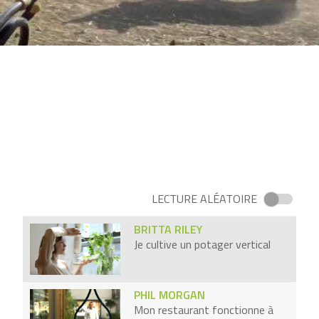
MARTINE LE LU
j'utilise des coquilles d'huitres
pour faire de la peinture
CLÉMENT SHALA
Mon brasero n’en perd pas une
miette
OSCAR DIOS
J’ai reconverti un Boeing 747 en
hôtel
LECTURE ALÉATOIRE
BRITTA RILEY
Je cultive un potager vertical
PHIL MORGAN
Mon restaurant fonctionne à