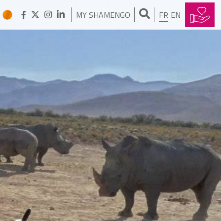
MY SHAMENGO
FR
EN
BRENT SCHULKIN
J’ai créé une nouvelle forme de
mobilisation citoyenne
WOLFRAM PALITZSCH
Je recycle les terres rares
PETER VADASZ
J’utilise la forêt à bon escient
EBEN BAYER
Je fais pousser l’emballage du
futur
CARLOS FERNANDEZ
J’ai créé une voiture électrique
pliable