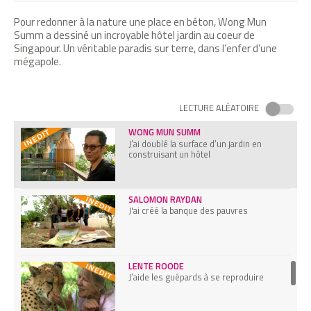
J’ai créé les Repair Café
Pour redonner à la nature une place en béton, Wong Mun
Summ a dessiné un incroyable hôtel jardin au coeur de
Singapour. Un véritable paradis sur terre, dans l’enfer d’une
mégapole.
AURELIA WOLF
J’ai créé une machine open source pour
faire des teintures naturelles
LECTURE ALÉATOIRE
WONG MUN SUMM
J’ai doublé la surface d’un jardin en
construisant un hôtel
SALOMON RAYDAN
J'ai créé la banque des pauvres
LENTE ROODE
J’aide les guépards à se reproduire