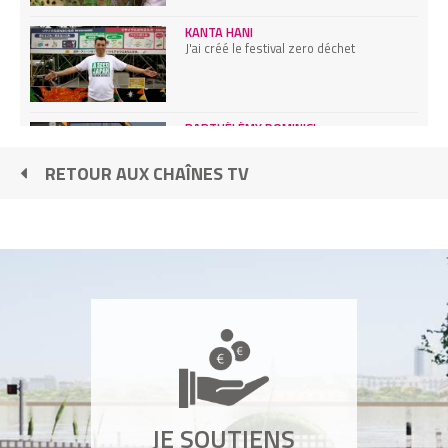
KANTA HANI
J'ai créé le festival zero déchet
BARTHÉLÉMY DOMINICI
J'installe des poubelles en mer
RETOUR AUX CHAÎNES TV
NEK CHAND
J’ai créé la plus grande oeuvre d'art au
monde, à partir d’objets recyclés
HEATH NASH
je transforme vos bouteilles de lait en
luminaire design
STIVEN KERESTEGIAN
JE SOUTIENS
Je transforme la peau du saumon en cuir