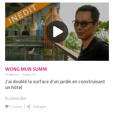
Benoit Trouvé - Midipile
PEDRO REYES
Je transforme des armes à feu en
instruments de paix
ANKE DOMASKE
Je fabrique du tissus avec les invendus
de lait
CÉDRIC CARLES
WONG MUN SUMM
J'utilise la nature pour faire tourner mes
platines
Singapour - Singapour
J’ai doublé la surface d’un jardin en construisant
un hôtel
LUC JONVEAUX
J'exporte le Street Art Bangladais
En savoir plus
0
J'aime
Partager
MARTINE POSTMA