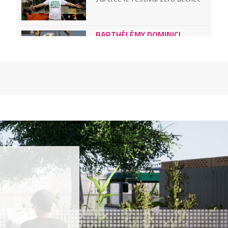
BARTHÉLÉMY DOMINICI
J'installe des poubelles en mer
NEK CHAND
J’ai créé la plus grande oeuvre
d'art au monde, à partir d’objets
recyclés
HEATH NASH
je transforme vos bouteilles de
lait en luminaire design
STIVEN KERESTEGIAN
Je transforme la peau du
saumon en cuir équitable
WASHINGTON CUCURTO