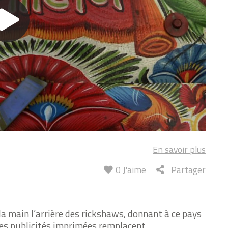
En savoir plus
0
J'aime
Partager
la main l’arrière des rickshaws, donnant à ce pays
s publicités imprimées remplacent