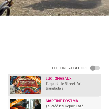
PEDRO REYES
Je transforme des armes à feu
en instruments de paix
ANKE DOMASKE
Je fabrique du tissus avec les
invendus de lait
CÉDRIC CARLES
J'utilise la nature pour faire
tourner mes platines
LECTURE ALÉATOIRE
LUC JONVEAUX
J'exporte le Street Art
Bangladais
MARTINE POSTMA
J’ai créé les Repair Café