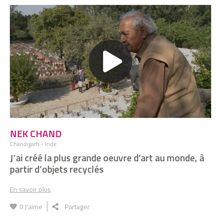
Benoit Trouvé - Midipile
AURELIA WOLF
J’ai créé une machine open source pour
faire des teintures naturelles
WONG MUN SUMM
J’ai doublé la surface d’un jardin en
construisant un hôtel
NEK CHAND
SALOMON RAYDAN
J'ai créé la banque des pauvres
Chandigarh - Inde
J’ai créé la plus grande oeuvre d'art au monde, à
partir d’objets recyclés
LENTE ROODE
En savoir plus
J’aide les guépards à se reproduire
0
J'aime
Partager