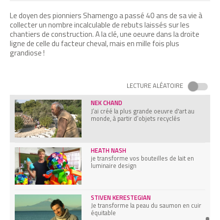
KANTA HANI
Le doyen des pionniers Shamengo a passé 40 ans de sa vie à
J'ai créé le festival zero déchet
collecter un nombre incalculable de rebuts laissés sur les
chantiers de construction. A la clé, une oeuvre dans la droite
ligne de celle du facteur cheval, mais en mille fois plus
grandiose !
BARTHÉLÉMY DOMINICI
J'installe des poubelles en mer
LECTURE ALÉATOIRE
NEK CHAND
J’ai créé la plus grande oeuvre d'art au
monde, à partir d’objets recyclés
HEATH NASH
je transforme vos bouteilles de lait en
luminaire design
STIVEN KERESTEGIAN
Je transforme la peau du saumon en cuir
équitable