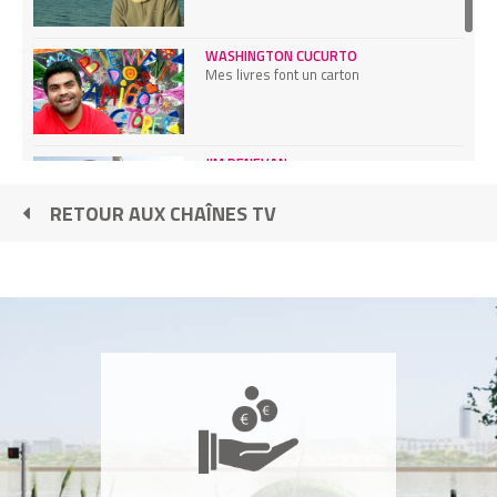
WASHINGTON CUCURTO
Mes livres font un carton
JIM DENEVAN
Mes oeuvres vivent au rythme des
marées
RETOUR AUX CHAÎNES TV
RICHARD REYNOLDS
Je suis un guerillero du jardinage
ANITA AHUJA
Je recycle les sacs en plastique de New
Delhi
CHARLIE TODD