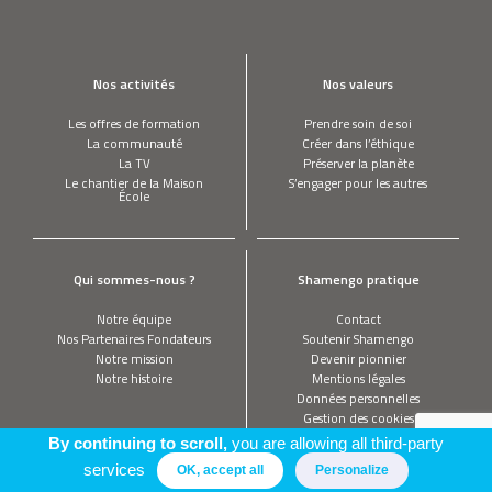
Nos activités
Nos valeurs
Les offres de formation
Prendre soin de soi
La communauté
Créer dans l’éthique
La TV
Préserver la planète
Le chantier de la Maison
S’engager pour les autres
École
Qui sommes-nous ?
Shamengo pratique
Notre équipe
Contact
Nos Partenaires Fondateurs
Soutenir Shamengo
Notre mission
Devenir pionnier
Notre histoire
Mentions légales
Données personnelles
Gestion des cookies
By continuing to scroll,
you are allowing all third-party
services
OK, accept all
Personalize