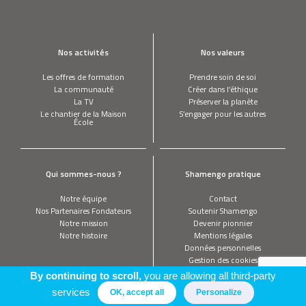
Nos activités
Nos valeurs
Les offres de formation
Prendre soin de soi
La communauté
Créer dans l’éthique
La TV
Préserver la planète
Le chantier de la Maison
S’engager pour les autres
École
Qui sommes-nous ?
Shamengo pratique
Notre équipe
Contact
Nos Partenaires Fondateurs
Soutenir Shamengo
Notre mission
Devenir pionnier
Notre histoire
Mentions légales
Données personnelles
Gestion des cookies
By continuing to scroll,
you are allowing all third-party
services
OK, accept all
Personalize