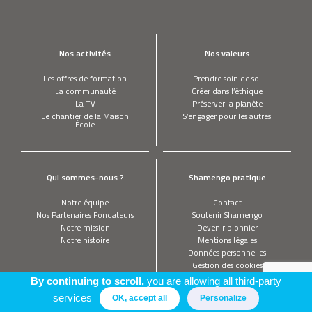
Nos activités
Nos valeurs
Les offres de formation
Prendre soin de soi
La communauté
Créer dans l’éthique
La TV
Préserver la planète
Le chantier de la Maison
S’engager pour les autres
École
Qui sommes-nous ?
Shamengo pratique
Notre équipe
Contact
Nos Partenaires Fondateurs
Soutenir Shamengo
Notre mission
Devenir pionnier
Notre histoire
Mentions légales
Données personnelles
Gestion des cookies
By continuing to scroll,
you are allowing all third-party
services
OK, accept all
Personalize