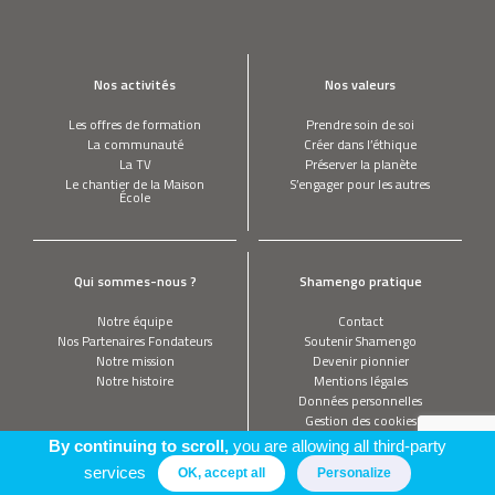
Nos activités
Nos valeurs
Les offres de formation
Prendre soin de soi
La communauté
Créer dans l’éthique
La TV
Préserver la planète
Le chantier de la Maison
S’engager pour les autres
École
Qui sommes-nous ?
Shamengo pratique
Notre équipe
Contact
Nos Partenaires Fondateurs
Soutenir Shamengo
Notre mission
Devenir pionnier
Notre histoire
Mentions légales
Données personnelles
Gestion des cookies
By continuing to scroll,
you are allowing all third-party
services
OK, accept all
Personalize