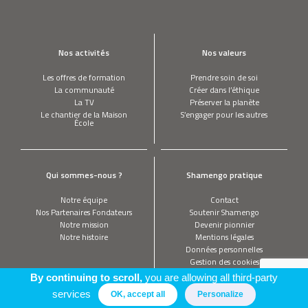
Nos activités
Nos valeurs
Les offres de formation
Prendre soin de soi
La communauté
Créer dans l’éthique
La TV
Préserver la planète
Le chantier de la Maison
S’engager pour les autres
École
Qui sommes-nous ?
Shamengo pratique
Notre équipe
Contact
Nos Partenaires Fondateurs
Soutenir Shamengo
Notre mission
Devenir pionnier
Notre histoire
Mentions légales
Données personnelles
Gestion des cookies
By continuing to scroll,
you are allowing all third-party
services
OK, accept all
Personalize