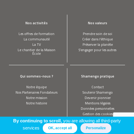
Nos activités
Nos valeurs
Les offres de formation
Prendre soin de soi
La communauté
Créer dans l’éthique
La TV
Préserver la planète
Le chantier de la Maison
S’engager pour les autres
École
Qui sommes-nous ?
Shamengo pratique
Notre équipe
Contact
Nos Partenaires Fondateurs
Soutenir Shamengo
Notre mission
Devenir pionnier
Notre histoire
Mentions légales
Données personnelles
Gestion des cookies
By continuing to scroll,
you are allowing all third-party
services
OK, accept all
Personalize