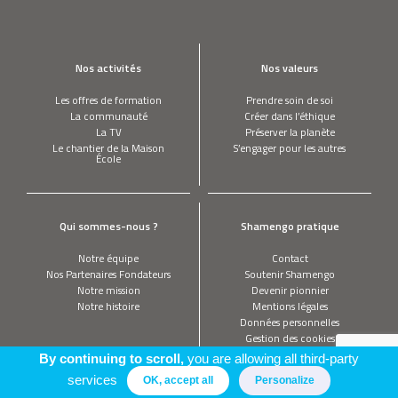
Nos activités
Nos valeurs
Les offres de formation
Prendre soin de soi
La communauté
Créer dans l’éthique
La TV
Préserver la planète
Le chantier de la Maison
S’engager pour les autres
École
Qui sommes-nous ?
Shamengo pratique
Notre équipe
Contact
Nos Partenaires Fondateurs
Soutenir Shamengo
Notre mission
Devenir pionnier
Notre histoire
Mentions légales
Données personnelles
Gestion des cookies
By continuing to scroll,
you are allowing all third-party
services
OK, accept all
Personalize