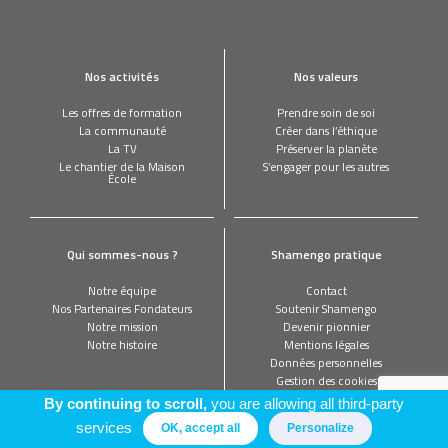
Nos activités
Nos valeurs
Les offres de formation
Prendre soin de soi
La communauté
Créer dans l’éthique
La TV
Préserver la planète
Le chantier de la Maison
S’engager pour les autres
École
Qui sommes-nous ?
Shamengo pratique
Notre équipe
Contact
Nos Partenaires Fondateurs
Soutenir Shamengo
Notre mission
Devenir pionnier
Notre histoire
Mentions légales
Données personnelles
Gestion des cookies
By continuing to scroll,
you are allowing all third-party
services
OK, accept all
Personalize