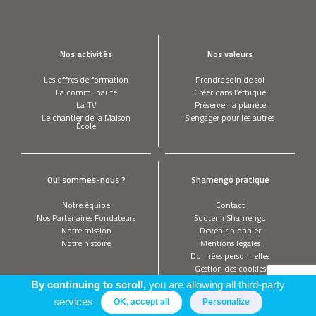
Nos activités
Nos valeurs
Les offres de formation
Prendre soin de soi
La communauté
Créer dans l’éthique
La TV
Préserver la planète
Le chantier de la Maison
S’engager pour les autres
École
Qui sommes-nous ?
Shamengo pratique
Notre équipe
Contact
Nos Partenaires Fondateurs
Soutenir Shamengo
Notre mission
Devenir pionnier
Notre histoire
Mentions légales
Données personnelles
Gestion des cookies
By continuing to scroll,
you are allowing all third-party
services
OK, accept all
Personalize