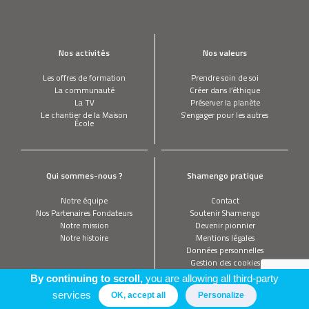
Nos activités
Nos valeurs
Les offres de formation
Prendre soin de soi
La communauté
Créer dans l’éthique
La TV
Préserver la planète
Le chantier de la Maison
S’engager pour les autres
École
Qui sommes-nous ?
Shamengo pratique
Notre équipe
Contact
Nos Partenaires Fondateurs
Soutenir Shamengo
Notre mission
Devenir pionnier
Notre histoire
Mentions légales
Données personnelles
Gestion des cookies
By continuing to scroll,
you are allowing all third-party
services
OK, accept all
Personalize