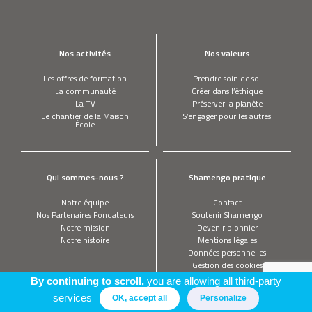
Nos activités
Nos valeurs
Les offres de formation
Prendre soin de soi
La communauté
Créer dans l’éthique
La TV
Préserver la planète
Le chantier de la Maison
S’engager pour les autres
École
Qui sommes-nous ?
Shamengo pratique
Notre équipe
Contact
Nos Partenaires Fondateurs
Soutenir Shamengo
Notre mission
Devenir pionnier
Notre histoire
Mentions légales
Données personnelles
Gestion des cookies
By continuing to scroll,
you are allowing all third-party
services
OK, accept all
Personalize