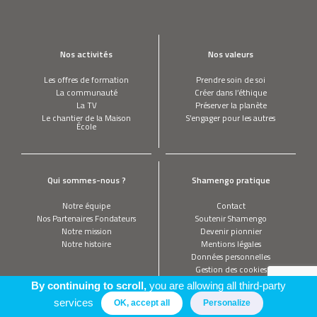
Nos activités
Nos valeurs
Les offres de formation
Prendre soin de soi
La communauté
Créer dans l’éthique
La TV
Préserver la planète
Le chantier de la Maison
S’engager pour les autres
École
Qui sommes-nous ?
Shamengo pratique
Notre équipe
Contact
Nos Partenaires Fondateurs
Soutenir Shamengo
Notre mission
Devenir pionnier
Notre histoire
Mentions légales
Données personnelles
Gestion des cookies
By continuing to scroll,
you are allowing all third-party
services
OK, accept all
Personalize