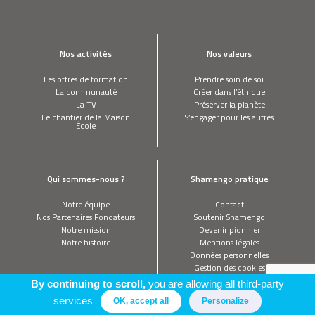
Nos activités
Nos valeurs
Les offres de formation
Prendre soin de soi
La communauté
Créer dans l’éthique
La TV
Préserver la planète
Le chantier de la Maison
S’engager pour les autres
École
Qui sommes-nous ?
Shamengo pratique
Notre équipe
Contact
Nos Partenaires Fondateurs
Soutenir Shamengo
Notre mission
Devenir pionnier
Notre histoire
Mentions légales
Données personnelles
Gestion des cookies
By continuing to scroll,
you are allowing all third-party
services
OK, accept all
Personalize